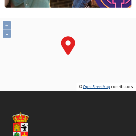
+
–
©
OpenStreetMap
contributors.