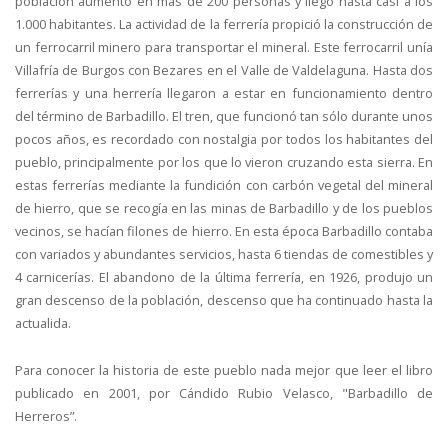
población aumentó en más de 200 personas y llegó hasta casi a los
1.000 habitantes. La actividad de la ferrería propició la construcción de
un ferrocarril minero para transportar el mineral. Este ferrocarril unía
Villafría de Burgos con Bezares en el Valle de Valdelaguna. Hasta dos
ferrerías y una herrería llegaron a estar en funcionamiento dentro
del término de Barbadillo. El tren, que funcionó tan sólo durante unos
pocos años, es recordado con nostalgia por todos los habitantes del
pueblo, principalmente por los que lo vieron cruzando esta sierra. En
estas ferrerías mediante la fundición con carbón vegetal del mineral
de hierro, que se recogía en las minas de Barbadillo y de los pueblos
vecinos, se hacían filones de hierro. En esta época Barbadillo contaba
con variados y abundantes servicios, hasta 6 tiendas de comestibles y
4 carnicerías. El abandono de la última ferrería, en 1926, produjo un
gran descenso de la población, descenso que ha continuado hasta la
actualida.
Para conocer la historia de este pueblo nada mejor que leer el libro
publicado en 2001, por Cándido Rubio Velasco, "Barbadillo de
Herreros”.