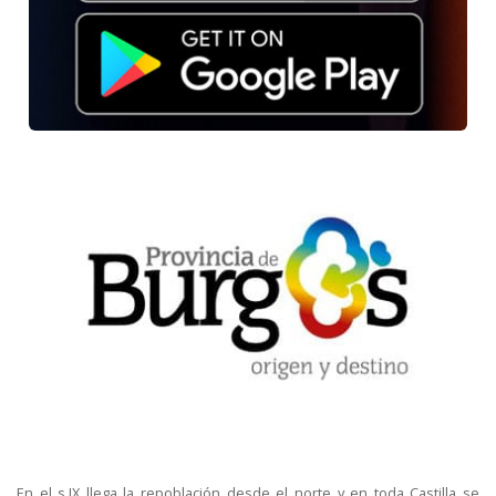
En el s.IX llega la repoblación desde el norte y en toda Castilla se