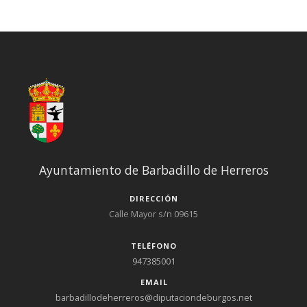
Ayuntamiento de Barbadillo de Herreros
DIRECCIÓN
Calle Mayor s/n 09615
TELÉFONO
947385001
EMAIL
barbadillodeherreros@diputaciondeburgos.net