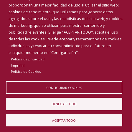
proporcionan una mejor facilidad de uso al utilizar el sitio web;
INICIAR SESIÓN
cookies de rendimiento, que utilizamos para generar datos
MAPA WEB
agregados sobre el uso y las estadísticas del sitio web; y cookies
de marketing, que se utilizan para mostrar contenido y
publicidad relevantes. Si elige "ACEPTAR TODO", acepta el uso
de todas las cookies. Puede aceptar y rechazar tipos de cookies
individuales y revocar su consentimiento para el futuro en
cualquier momento en "Configuración".
Política de privacidad
Imprimir
Politica de Cookies
CONFIGURAR COOKIES
Aviso Legal
Política de privacidad
Política de Cookies
DENEGAR TODO
Declaración de accesibilidad
ACEPTAR TODO
Diputación de Burgos