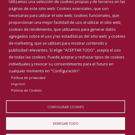
Utilizamos una selección de cookies propias y de terceros en las
Corporación Municipal
páginas de este sitio web: Cookies esenciales, que son
Teléfonos de interés
necesarias para utilizar el sitio web; cookies funcionales, que
proporcionan una mejor facilidad de uso al utilizar el sitio web;
INICIAR SESIÓN
cookies de rendimiento, que utilizamos para generar datos
MAPA WEB
agregados sobre el uso y las estadísticas del sitio web; y cookies
de marketing, que se utilizan para mostrar contenido y
publicidad relevantes. Si elige "ACEPTAR TODO", acepta el uso
de todas las cookies. Puede aceptar y rechazar tipos de cookies
individuales y revocar su consentimiento para el futuro en
cualquier momento en "Configuración".
Política de privacidad
Imprimir
Politica de Cookies
CONFIGURAR COOKIES
Aviso Legal
Política de privacidad
Política de Cookies
DENEGAR TODO
Declaración de accesibilidad