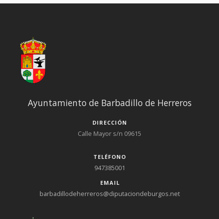
Ayuntamiento de Barbadillo de Herreros
DIRECCIÓN
Calle Mayor s/n 09615
TELÉFONO
947385001
EMAIL
barbadillodeherreros@diputaciondeburgos.net