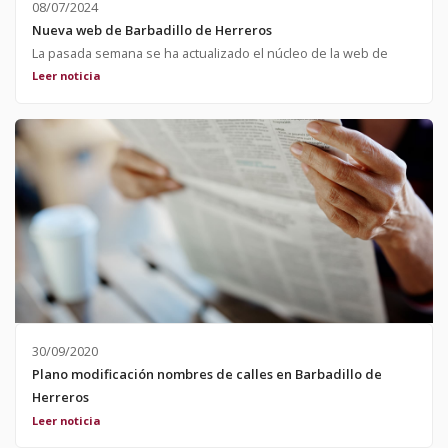
08/07/2024
Nueva web de Barbadillo de Herreros
La pasada semana se ha actualizado el núcleo de la web de
Barbadillo mejorando su funcionamiento y seguridad.
Leer noticia
30/09/2020
Plano modificación nombres de calles en Barbadillo de
Herreros
Se adjunta plano provisional con propuestas de;;modificacion
Leer noticia
de nombres de algunas calles del Municipio de Barbadillo de