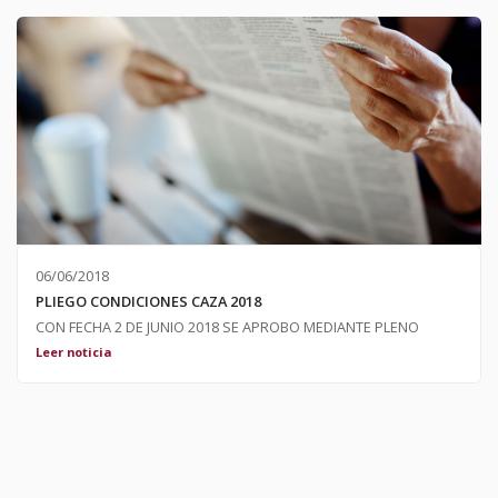
Herreros.
06/06/2018
PLIEGO CONDICIONES CAZA 2018
CON FECHA 2 DE JUNIO 2018 SE APROBO MEDIANTE PLENO
ORDINARIO EL PLIEGO DE CONDICIONES PARA LA CAZA 2018.
Leer noticia
ADJUNTAMOS PLIEGO PARA MAS INFORMACION ASI COMO EL
MODELO A RELLENAR PARA PRESENTAR LA OFERTA ECONOMICA.
UN SALUDO. ;